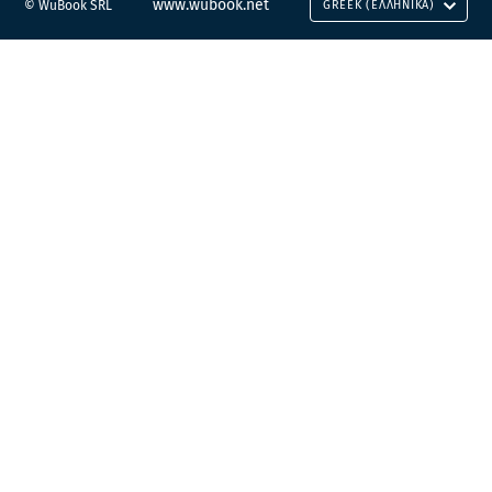
www.wubook.net
© WuBook SRL
GREEK (ΕΛΛΗΝΙΚΆ)