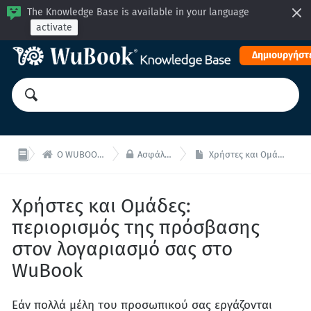
The Knowledge Base is available in your language
activate
Δημιουργήστε


Ο WUBOOK ΛΟΓΑΡΙΑΣΜΟΣ ΣΑΣ: Πληρωμές και διαχείριση
Ασφάλεια του Wubook Λογαριασμού σας
Χρήστες και Ομάδες: περιορισμός της πρόσβασης στον λογαριασμό σας στο WuBook
Χρήστες και Ομάδες:
περιορισμός της πρόσβασης
στον λογαριασμό σας στο
WuBook
Εάν πολλά μέλη του προσωπικού σας εργάζονται