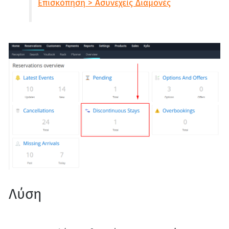
Επισκόπηση > Ασυνεχείς Διαμονές
Λύση