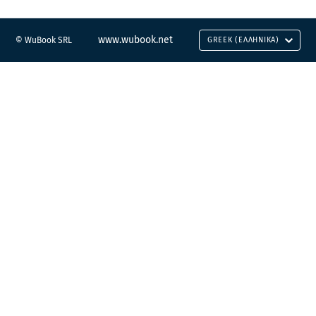
www.wubook.net
© WuBook SRL
GREEK (ΕΛΛΗΝΙΚΆ)