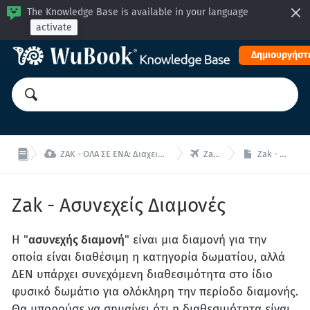
The Knowledge Base is available in your language
activate
Δημιουργήστε


ZAK - ΟΛΑ ΣΕ ΕΝΑ: Διαχειριστείτε το κατάλυμα σας από μία ενιαία διεπαφή!
Zak - Κρατήσεις
Zak - Ασυνεχείς Διαμονές
Zak - Ασυνεχείς Διαμονές
Η "
ασυνεχής διαμονή
" είναι μια διαμονή για την
οποία είναι διαθέσιμη η κατηγορία δωματίου, αλλά
ΔΕΝ υπάρχει συνεχόμενη διαθεσιμότητα στο ίδιο
φυσικό δωμάτιο για ολόκληρη την περίοδο διαμονής.
Θα μπορούσε να σημαίνει ότι η διαθεσιμότητα είναι