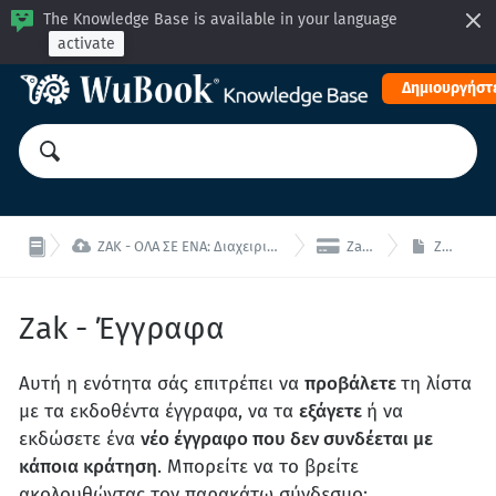
The Knowledge Base is available in your language
activate
Δημιουργήστε


ZAK - ΟΛΑ ΣΕ ΕΝΑ: Διαχειριστείτε το κατάλυμα σας από μία ενιαία διεπαφή!
Zak - Οικονομικά
Zak - Έγγραφα
Zak - Έγγραφα
Αυτή η ενότητα σάς επιτρέπει να
προβάλετε
τη λίστα
με τα εκδοθέντα έγγραφα, να τα
εξάγετε
ή να
εκδώσετε ένα
νέο έγγραφο που δεν συνδέεται με
κάποια κράτηση
. Μπορείτε να το βρείτε
ακολουθώντας τον παρακάτω σύνδεσμο: