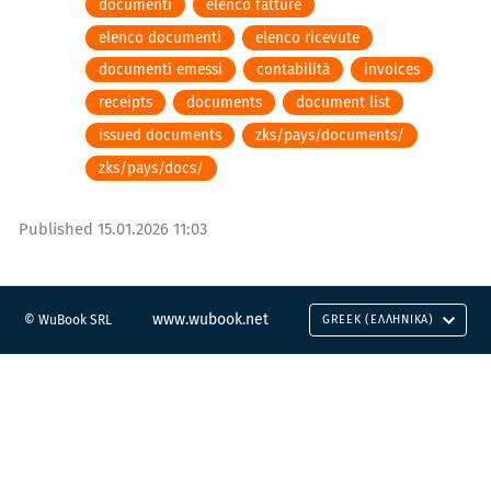
documenti
elenco fatture
elenco documenti
elenco ricevute
documenti emessi
contabilità
invoices
receipts
documents
document list
issued documents
zks/pays/documents/
zks/pays/docs/
Published
15.01.2026 11:03
www.wubook.net
© WuBook SRL
GREEK (ΕΛΛΗΝΙΚΆ)