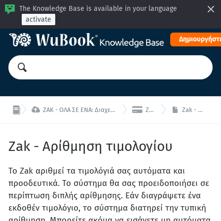
The Knowledge Base is available in your language
activate
Δημιουργήστε


ZAK - ΟΛΑ ΣΕ ΕΝΑ: Διαχειριστείτε το κατάλυμα σας από μία ενιαία διεπαφή!
Zak - Οικονομικά
Zak - Αρίθμηση τιμολογίου
Zak - Αρίθμηση τιμολογίου
Το Zak αριθμεί τα τιμολόγιά σας αυτόματα και
προοδευτικά. Το σύστημα θα σας προειδοποιήσει σε
περίπτωση διπλής αρίθμησης. Εάν διαγράψετε ένα
εκδοθέν τιμολόγιο, το σύστημα διατηρεί την τυπική
αρίθμηση. Μπορείτε ακόμα να εισάγετε μη αυτόματα