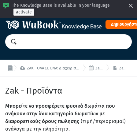
The Knowledge Base is available in your language
activate
Δημιουργήστε


ZAK - ΟΛΑ ΣΕ ΕΝΑ: Διαχειριστείτε το κατάλυμα σας από μία ενιαία διεπαφή!
Zak - Προϊόντα
Zak - Προϊόντα
Zak - Προϊόντα
Μπορείτε να προσφέρετε φυσικά δωμάτια που
ανήκουν στην ίδια κατηγορία δωματίων με
διαφορετικούς όρους πώλησης
(τιμή/περιορισμοί)
ανάλογα με την πληρότητα.