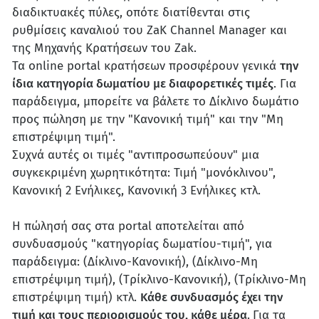
διαδικτυακές πύλες, οπότε διατίθενται στις
ρυθμίσεις καναλιού του ZaK Channel Manager και
της Μηχανής Κρατήσεων του Zak.
Τα online portal κρατήσεων προσφέρουν γενικά
την
ίδια κατηγορία δωματίου με διαφορετικές τιμές
. Για
παράδειγμα, μπορείτε να βάλετε το Δίκλινο δωμάτιο
προς πώληση με την "Κανονική τιμή" και την "Μη
επιστρέψιμη τιμή".
Συχνά αυτές οι τιμές "αντιπροσωπεύουν" μια
συγκεκριμένη χωρητικότητα: Τιμή "μονόκλινου",
Κανονική 2 Ενήλικες, Κανονική 3 Ενήλικες κτλ.
Η πώλησή σας στα portal αποτελείται από
συνδυασμούς "κατηγορίας δωματίου-τιμή", για
παράδειγμα: (Δίκλινο-Κανονική), (Δίκλινο-Μη
επιστρέψιμη τιμή), (Τρίκλινο-Κανονική), (Τρίκλινο-Μη
επιστρέψιμη τιμή) κτλ.
Κάθε συνδυασμός έχει την
τιμή και τους περιορισμούς του, κάθε μέρα
.
Για τα