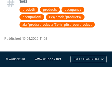
TAGS
prodotti
products
occupancy
occupazioni
zks/prods/products/
zks/prods/products/?s=js_plist_yourproduct
Published
15.01.2026 11:03
www.wubook.net
© WuBook SRL
GREEK (ΕΛΛΗΝΙΚΆ)