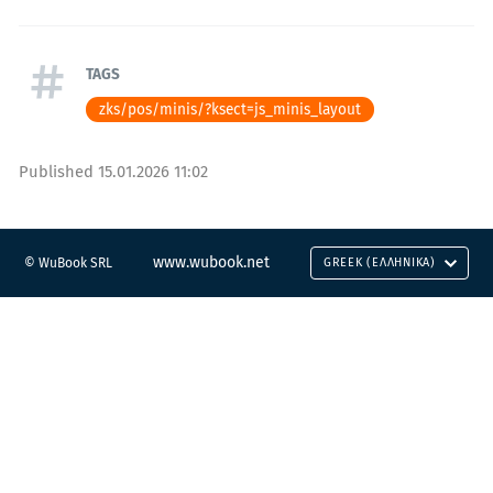
TAGS
zks/pos/minis/?ksect=js_minis_layout
Published
15.01.2026 11:02
www.wubook.net
© WuBook SRL
GREEK (ΕΛΛΗΝΙΚΆ)