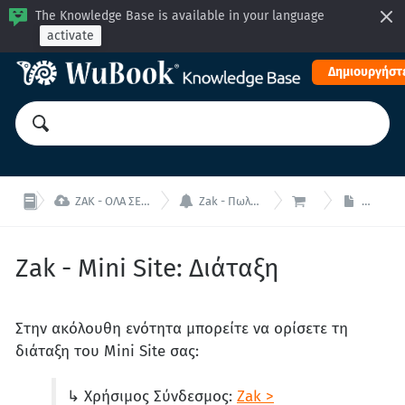
The Knowledge Base is available in your language
activate
Δημιουργήστε



ZAK - ΟΛΑ ΣΕ ΕΝΑ: Διαχειριστείτε το κατάλυμα σας από μία ενιαία διεπαφή!
Zak - Πωλήσεις (Channel Manager, Μηχανή Κρατήσεων, Mini Site)
ZaK - Mini Site
Zak - Mi
Zak - Mini Site: Διάταξη
Στην ακόλουθη ενότητα μπορείτε να ορίσετε τη
διάταξη του Mini Site σας:
↳ Χρήσιμος Σύνδεσμος:
Zak >