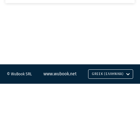
www.wubook.net
© WuBook SRL
GREEK (ΕΛΛΗΝΙΚΆ)