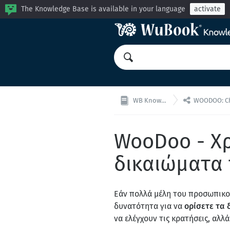
The Knowledge Base is available in your language
activate

WB Knowledge Base
WOODOO: Channel M
WooDoo - Χρ
δικαιώματα
Εάν πολλά μέλη του προσωπικού
δυνατότητα για να
ορίσετε τα 
να ελέγχουν τις κρατήσεις, αλλ