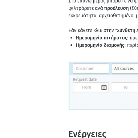
Στο επάνω μέρος μπορείτε να φ
φιλτράρετε ανά
προέλευση
(Σύ
εκκρεμότητα, αρχειοθετημένο,
Εάν κάνετε κλικ στην "
Σύνθετη 
Ημερομηνία αιτήματος
: ημ
Ημερομηνία διαμονής
: περ
Ενέργειες