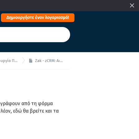
Δημιουργήστε έναν λογαριασμό!
α Προτάσεων
Zak - zCRM: Αιτήματα
ας γράφουν από τη φόρμα
λέον, εδώ θα βρείτε και τα