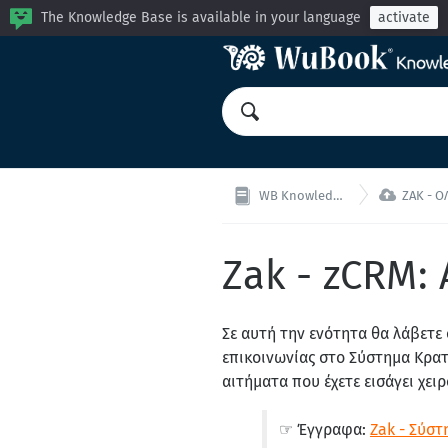
The Knowledge Base is available in your language
activate

WB Knowledge Base
ZAK - ΟΛΑ 
Zak - zCRM:
Σε αυτή την ενότητα θα λάβετε
επικοινωνίας στο Σύστημα Κρατή
αιτήματα που έχετε εισάγει χε
☞ Έγγραφα:
Zak - Σύσ