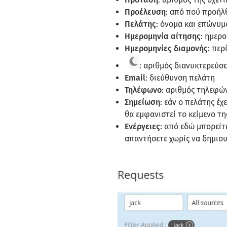
Προέλευση
: από πού προήλ
Πελάτης
: όνομα και επώνυμ
Ημερομηνία αίτησης
: ημερ
Ημερομηνίες διαμονής
: περ
: αριθμός διανυκτερεύσε
Email
: διεύθυνση πελάτη
Τηλέφωνο
: αριθμός τηλεφώ
Σημείωση
: εάν ο πελάτης έχ
θα εμφανιστεί το κείμενο τη
Ενέργειες
: από εδώ μπορείτ
απαντήσετε χωρίς να δημιου