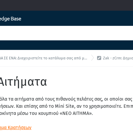

ΣΕ ΕΝΑ: Διαχειριστείτε το κατάλυμα σας από μία ενιαία διεπαφή!
Zak - zCrm: Δημιουργί
 Αιτήματα
 όλα τα αιτήματα από τους πιθανούς πελάτες σας, οι οποίοι σ
σεων. Και επίσης από το Mini Site, αν το χρησιμοποιείτε. Επιπ
ιροκίνητα μέσω του κουμπιού «ΝΕΟ ΑΙΤΗΜΑ».
τημα Κρατήσεων