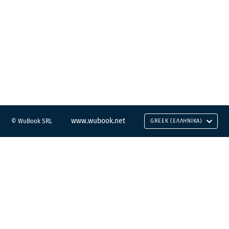
www.wubook.net
© WuBook SRL
GREEK (ΕΛΛΗΝΙΚΆ)