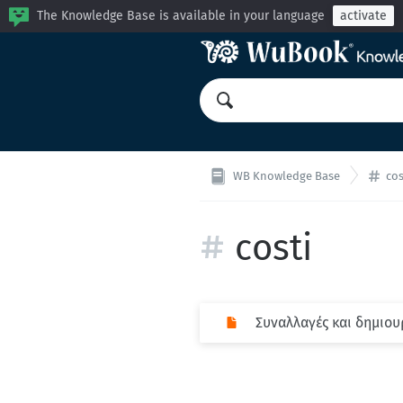
The Knowledge Base is available in your language
activate
WB Knowledge Base
cos
costi
Συναλλαγές και δημιου