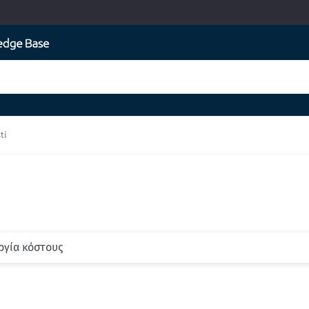
ti
ργία κόστους