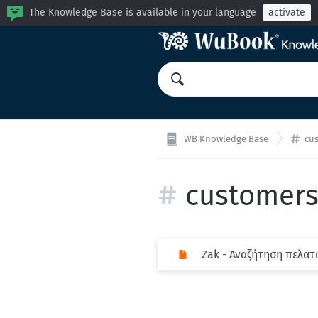
The Knowledge Base is available in your language
activate
WB Knowledge Base
cu
customers
Zak - Αναζήτηση πελα