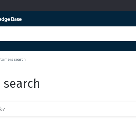
stomers search
 search
τών