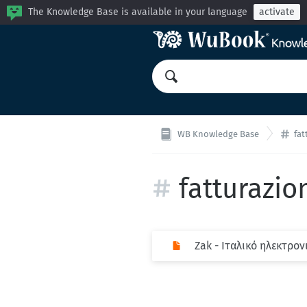
The Knowledge Base is available in your language
activate
WB Knowledge Base
fat
fatturazio
Zak - Ιταλικό ηλεκτρον