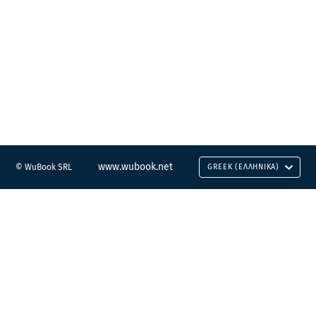
www.wubook.net
© WuBook SRL
GREEK (ΕΛΛΗΝΙΚΆ)