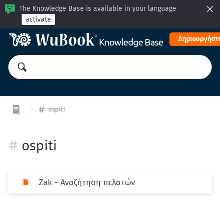
The Knowledge Base is available in your language
activate
Δημιουργήστε
ospiti
ospiti
Zak - Αναζήτηση πελατών