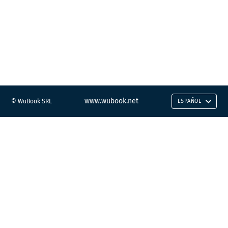
www.wubook.net
© WuBook SRL
ESPAÑOL