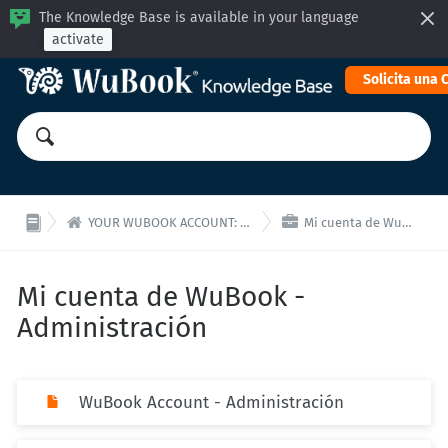
The Knowledge Base is available in your language
activate
Solicita una


YOUR WUBOOK ACCOUNT: Payments and administration
Mi cuenta de WuBook - Administración
Mi cuenta de WuBook -
Administración
WuBook Account - Administración