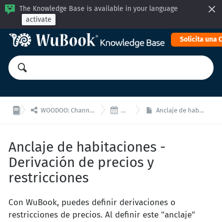
The Knowledge Base is available in your language
activate
Solicita una


WOODOO: Channel Manager, Motor Reservas para integraciones API
WooDoo - Tarifas
Anclaje de habitaciones - Derivación de precios y restricciones
Anclaje de habitaciones -
Derivación de precios y
restricciones
Con WuBook, puedes definir derivaciones o
restricciones de precios. Al definir este "anclaje"