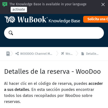
The Knowledge Base is available in your language
activate
Solicita una


WOODOO: Channel Manager, Motor Reservas para integraciones API
WooDoo - Reservas
Detalles de la reserva - WooDoo
Detalles de la reserva - WooDoo
Al hacer clic en el código de reserva, puedes
acceder
a sus detalles
. En esta sección puedes encontrar
todos los datos recopilados por WooDoo sobre
reservas.