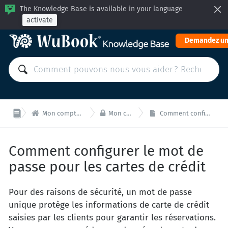
The Knowledge Base is available in your language
activate
Demandez un


Mon compte WuBook: Paiements et Administration
Mon compte WuBook - Sécurité
Comment configurer le mot de passe pour les cartes de crédit
Comment configurer le mot de
passe pour les cartes de crédit
Pour des raisons de sécurité, un mot de passe
unique protège les informations de carte de crédit
saisies par les clients pour garantir les réservations.