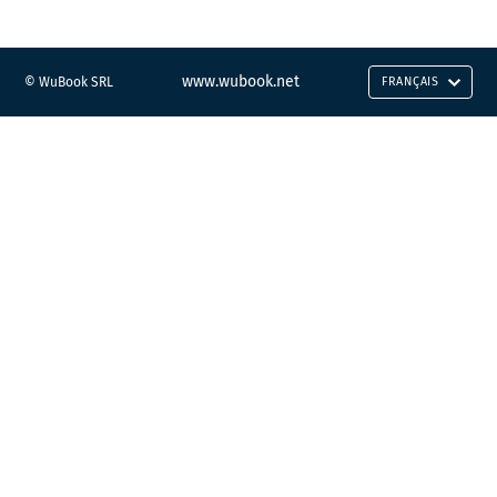
www.wubook.net
© WuBook SRL
FRANÇAIS