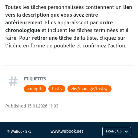
Toutes les tâches personnalisées contiennent un
lien
vers la description que vous avez entré
antérieurement
. Elles apparaîssent par
ordre
chronologique
et incluent les tâches terminées et à
faire. Pour
retirer une tâche
de la liste, cliquez sur
l'icône en forme de poubelle et confirmez l'action.
ETIQUETTES
compiti
tasks
zks/manage/tasks/
Published
15.01.2026 11:03
www.wubook.net
© WuBook SRL
FRANÇAIS