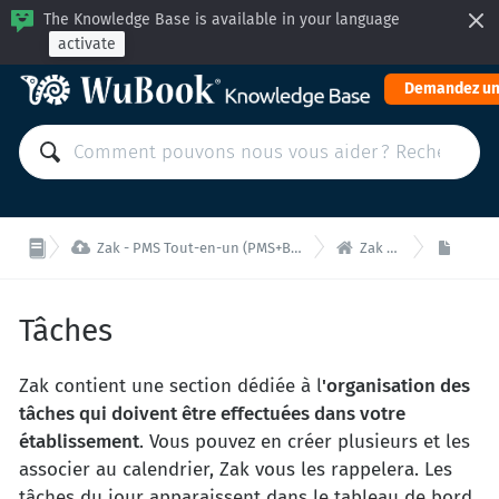
The Knowledge Base is available in your language
activate
Demandez un


Zak - PMS Tout-en-un (PMS+BE+CM): Gérer votre propriété depuis une unique interface
Zak - Tableau de Bord
Tâche
Tâches
Zak contient une section dédiée à l
'organisation des
tâches qui doivent être effectuées dans votre
établissement
. Vous pouvez en créer plusieurs et les
associer au calendrier, Zak vous les rappelera. Les
tâches du jour apparaissent dans le tableau de bord