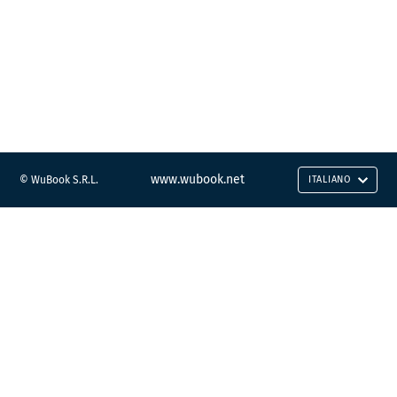
www.wubook.net
© WuBook S.R.L.
ITALIANO