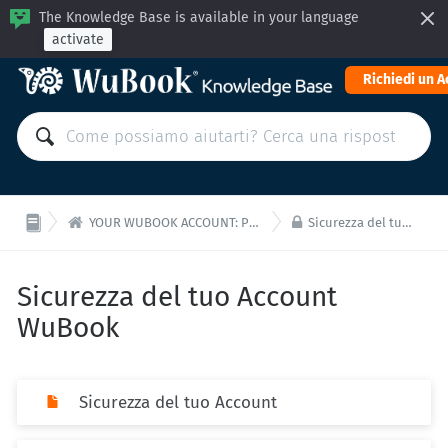
The Knowledge Base is available in your language
activate
Richiedi un 


YOUR WUBOOK ACCOUNT: Payments and administration
Sicurezza del tuo Account WuBook
Sicurezza del tuo Account
WuBook
Sicurezza del tuo Account