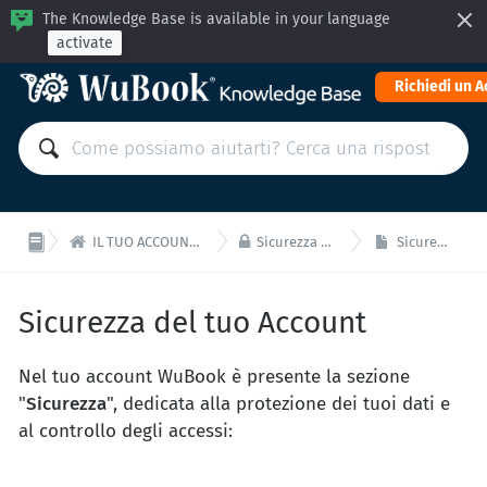
The Knowledge Base is available in your language
activate
Richiedi un 


IL TUO ACCOUNT: Contabilità e amministrazione
Sicurezza del tuo Account WuBook
Sicurezza del tuo Account
Sicurezza del tuo Account
Nel tuo account WuBook è presente la sezione
"
Sicurezza
", dedicata alla protezione dei tuoi dati e
al controllo degli accessi: