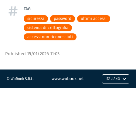
TAG
sicurezza
password
ultimi accessi
sistema di crittografia
accessi non riconosciuti
Published
15/01/2026 11:03
www.wubook.net
© WuBook S.R.L.
ITALIANO