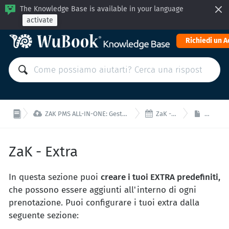
The Knowledge Base is available in your language
activate
Richiedi un 


ZAK PMS ALL-IN-ONE: Gestisci la tua struttura da un'unica interfaccia!
ZaK - Camere&Tariffe
ZaK - Ex
ZaK - Extra
In questa sezione puoi
creare i tuoi EXTRA predefiniti,
che possono essere aggiunti all'interno di ogni
prenotazione. Puoi configurare i tuoi extra dalla
seguente sezione: