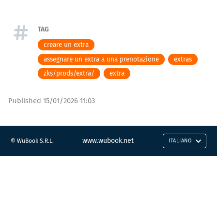
TAG
creare un extra
assegnare un extra a una prenotazione
extras
zks/prods/extra/
extra
Published
15/01/2026 11:03
www.wubook.net
© WuBook S.R.L.
ITALIANO