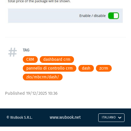
TAG
CRM
dashboard crm
pannello di controllo crm
dash
zcrm
zks/mbcrm/dash/
Published
19/12/2025 10:36
www.wubook.net
© WuBook S.R.L.
ITALIANO