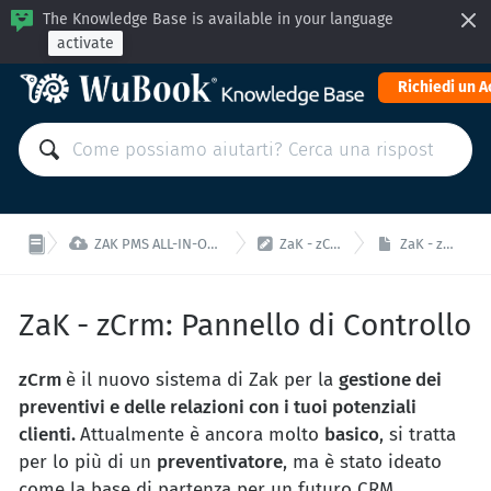
The Knowledge Base is available in your language
activate
Richiedi un 


ZAK PMS ALL-IN-ONE: Gestisci la tua struttura da un'unica interfaccia!
ZaK - zCrm: Generatore di preventivi
ZaK - zCrm: Pannello di Controllo
ZaK - zCrm: Pannello di Controllo
zCrm
è il nuovo sistema di Zak per la
gestione dei
preventivi e delle relazioni con i tuoi potenziali
clienti.
Attualmente è ancora molto
basico
, si tratta
per lo più di un
preventivatore
, ma è stato ideato
come la base di partenza per un futuro CRM