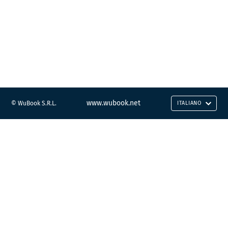
www.wubook.net
© WuBook S.R.L.
ITALIANO