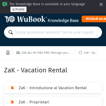
The Knowledge Base is available in your language
activate
Richiedi un 


ZAK ALL-IN-ONE PMS: Manage your property from a single interface!
ZaK - Vacation Rental
ZaK - Vacation Rental
ZaK - Introduzione al Vacation Rental
ZaK - Proprietari