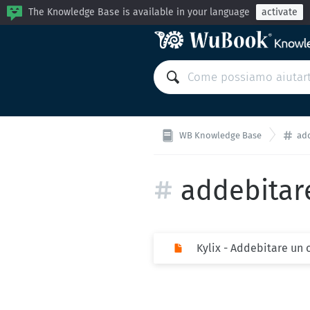
The Knowledge Base is available in your language
activate
WB Knowledge Base
ad
addebitare
Kylix - Addebitare un