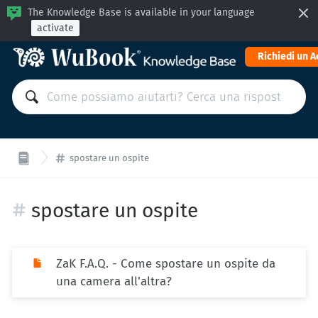
The Knowledge Base is available in your language
activate
Richiedi un 
spostare un ospite
spostare un ospite
ZaK F.A.Q. - Come spostare un ospite da
una camera all'altra?