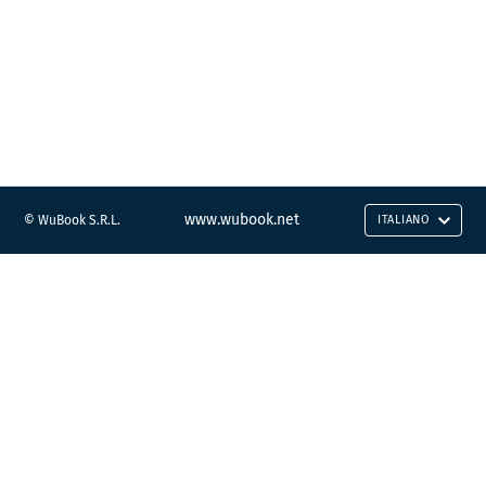
www.wubook.net
© WuBook S.R.L.
ITALIANO