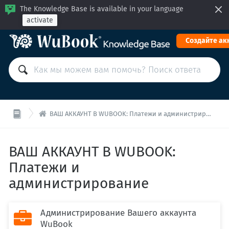
The Knowledge Base is available in your language
activate
Cоздайте ак

ВАШ АККАУНТ В WUBOOK: Платежи и администрирование
ВАШ АККАУНТ В WUBOOK:
Платежи и
администрирование
Администрирование Вашего аккаунта

WuBook