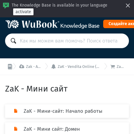
The Knowledge Base is available in your language
activate
Cоздайте ак



Zak - All In One (PMS+МБ+МК)
ZaK - Vendita Online (Online Reception, Mini Sito e Channel Manager)
ZaK - Мини сайт
ZaK - Мини сайт
ZaK - Мини-сайт: Начало работы
ZaK - Мини сайт: Домен