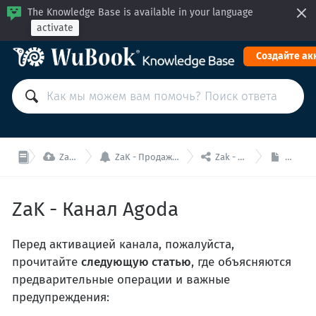
The Knowledge Base is available in your language
activate
Cоздайте ак



Zak - All In One (PMS+МБ+МК)
ZaK - Продажи (менеджер каналов, модуль бронирования, мини-сайт)
Zak - Каналы продаж (OTA и Метапоиск)
ZaK - 
ZaK - Канал Agoda
Перед активацией канала, пожалуйста,
прочитайте
следующую статью
, где объясняются
предварительные операции и важные
предупреждения: