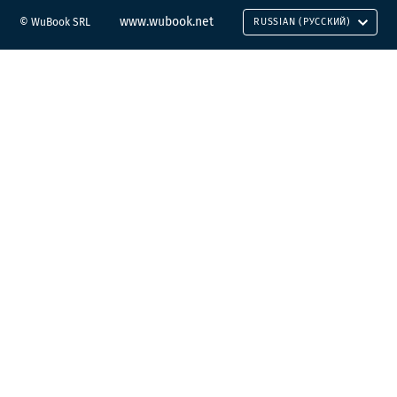
www.wubook.net
© WuBook SRL
RUSSIAN (РУССКИЙ)