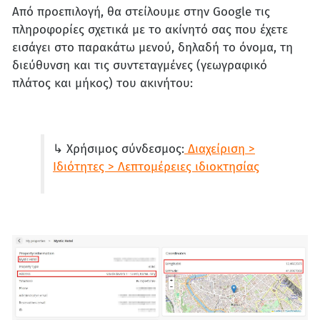
Από προεπιλογή, θα στείλουμε στην Google τις
πληροφορίες σχετικά με το ακίνητό σας που έχετε
εισάγει στο παρακάτω μενού, δηλαδή το όνομα, τη
διεύθυνση και τις συντεταγμένες (γεωγραφικό
πλάτος και μήκος) του ακινήτου:
↳ Χρήσιμος σύνδεσμος:
Διαχείριση >
Ιδιότητες > Λεπτομέρειες ιδιοκτησίας