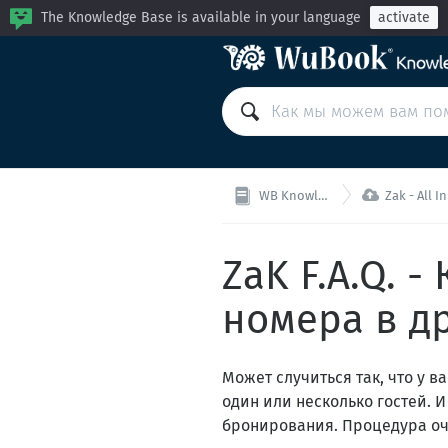
The Knowledge Base is available in your language
activate

WB Knowledge Base
Zak - All In One (
ZaK F.A.Q. 
номера в д
Может случиться так, что у 
один или несколько гостей. 
бронирования. Процедура оч