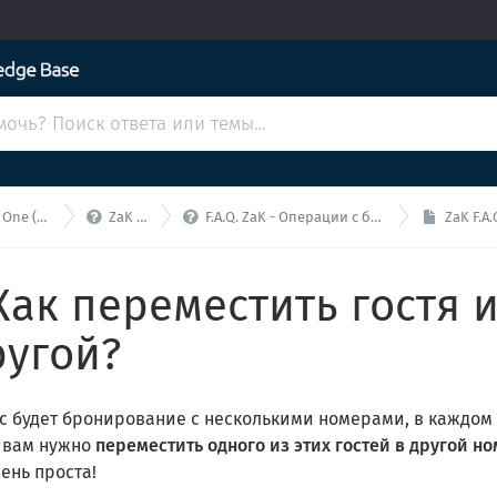


PMS+МБ+МК)
ZaK - F.A.Q.
F.A.Q. ZaK - Операции с бронированиями
ZaK F.A.Q. 
- Как переместить гостя 
ругой?
вас будет бронирование с несколькими номерами, в каждо
И вам нужно
переместить одного из этих гостей в другой н
ень проста!