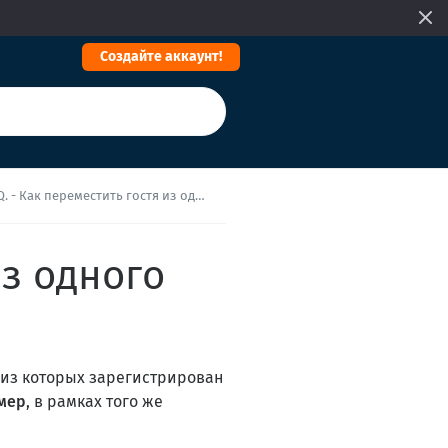
Cоздайте аккаунт!
- Как переместить гостя из одного номера в другой?
из одного
м из которых зарегистрирован
омер
, в рамках того же