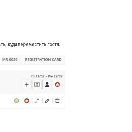
ать,
куда
переместить гостя: