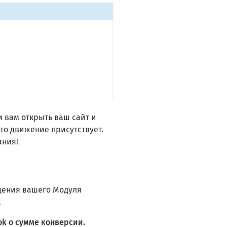
м вам открыть ваш сайт и
что движение присутствует.
ания!
щения вашего Модуля
.
k о сумме конверсии.