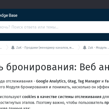


ZaK - Продажи (менеджер каналов, модуль бронирования, мини-сайт)
Zak - Модуль бронирования
ль бронирования: Веб а
ода отслеживания -
Google Analytics, Gtag, Tag Manager
и
Fa
го Модуля бронирования и понимать, насколько он эффек
 используют
cookies в качестве системы отслеживания
для
достигнутых этапов. Поэтому важно, чтобы пользователь
пр
акие данные как: