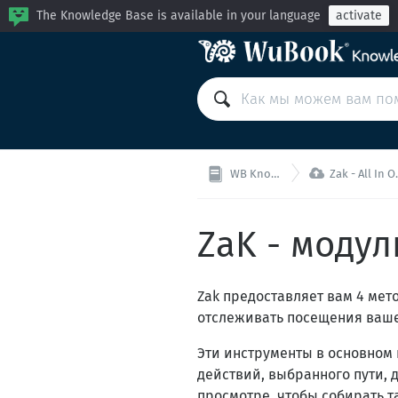
The Knowledge Base is available in your language
activate

WB Knowledge Base
Zak - All In One (PMS+МБ+МК)
ZaK - моду
Zak предоставляет вам 4 мет
отслеживать посещения ваше
Эти инструменты в основном
действий, выбранного пути, 
просмотре, чтобы собирать т