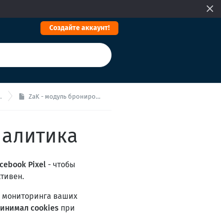
Cоздайте аккаунт!
ZaK - модуль бронирования: Веб аналитика
налитика
cebook Pixel
- чтобы
тивен.
 мониторинга ваших
инимал cookies
при