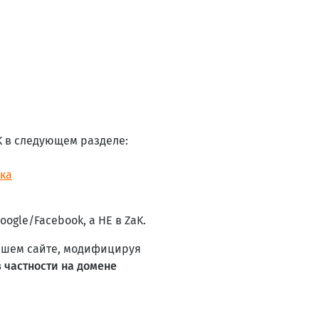
aK в следующем разделе:
ика
ogle/Facebook, а НЕ в ZaK.
вашем сайте, модифицируя
 частности на домене