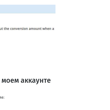
в моем аккаунте
ие: