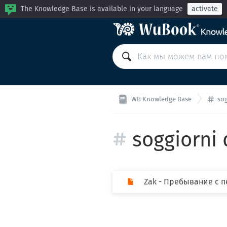
The Knowledge Base is available in your language
activate
WB Knowledge Base
sog
soggiorni 
Zak - Пребывание с 