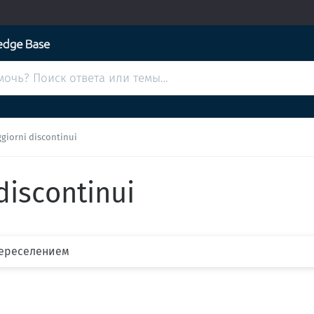
giorni discontinui
discontinui
переселением