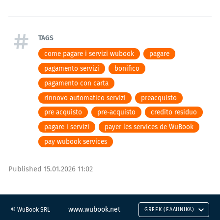
TAGS
come pagare i servizi wubook
pagare
pagamento servizi
bonifico
pagamento con carta
rinnovo automatico servizi
preacquisto
pre acquisto
pre-acquisto
credito residuo
pagare i servizi
payer les services de WuBook
pay wubook services
Published
15.01.2026 11:02
www.wubook.net
© WuBook SRL
GREEK (ΕΛΛΗΝΙΚΆ)