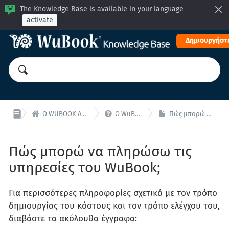
The Knowledge Base is available in your language
activate
Δημιουργήστε


Ο WUBOOK ΛΟΓΑΡΙΑΣΜΟΣ ΣΑΣ: Πληρωμές και διαχείριση
Ο WuBook Λογαριασμός σας - F.A.Q
Πώς μπορώ να πληρώσω τις υπηρεσίες του WuBook;
Πώς μπορώ να πληρώσω τις
υπηρεσίες του WuBook;
Για περισσότερες πληροφορίες σχετικά με τον τρόπο
δημιουργίας του κόστους και τον τρόπο ελέγχου του,
διαβάστε τα ακόλουθα έγγραφα: