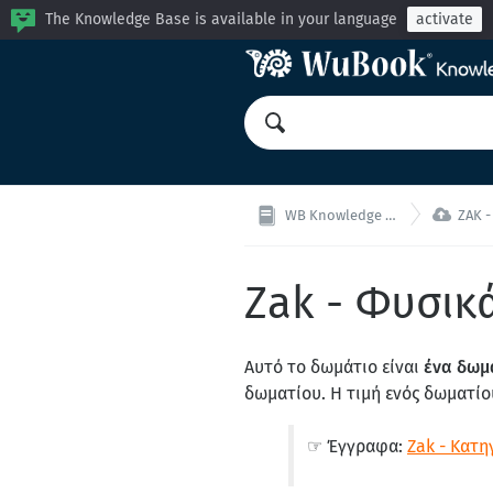
The Knowledge Base is available in your language
activate

WB Knowledge Base
ZAK - 
Zak - Φυσικ
Αυτό το δωμάτιο είναι
ένα δωμ
δωματίου. Η τιμή ενός δωματίο
☞ Έγγραφα:
Zak - Κατη