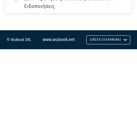
Ειδοποιήσεις
www.wubook.net
© WuBook SRL
GREEK (ΕΛΛΗΝΙΚΆ)