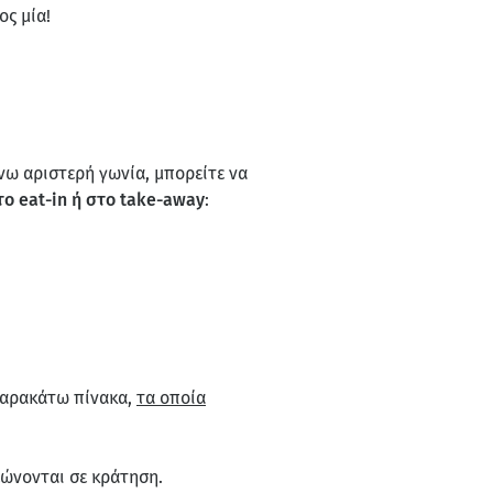
ος μία!
νω αριστερή γωνία, μπορείτε να
ο eat-in ή στο take-away
:
 παρακάτω πίνακα,
τα οποία
εώνονται σε κράτηση.