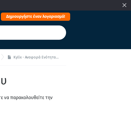
Δημιουργήστε έναν λογαριασμό!
Kylix - Αναφορά Ενότητας Εστιατορίου
ου
τε να παρακολουθείτε την