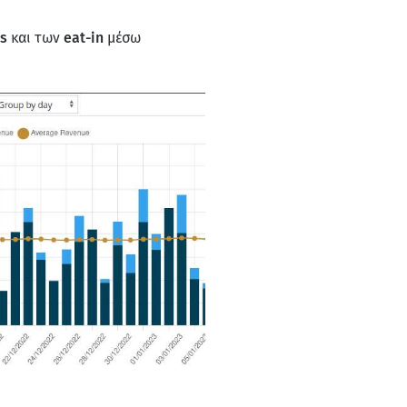
s
και των
eat-in
μέσω