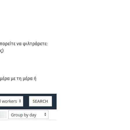
πορείτε να φιλτράρετε:
ς)
 μέρα με τη μέρα ή