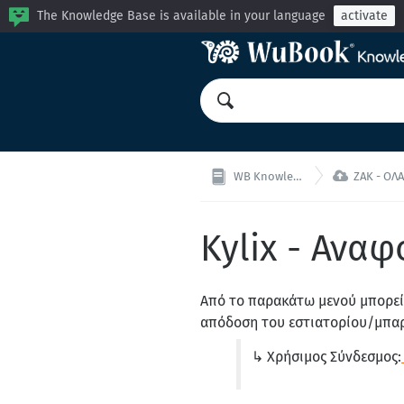
The Knowledge Base is available in your language
activate

WB Knowledge Base
ZAK - ΟΛΑ ΣΕ 
Kylix - Ανα
Από το παρακάτω μενού μπορε
απόδοση του εστιατορίου/μπαρ
↳ Χρήσιμος Σύνδεσμος: