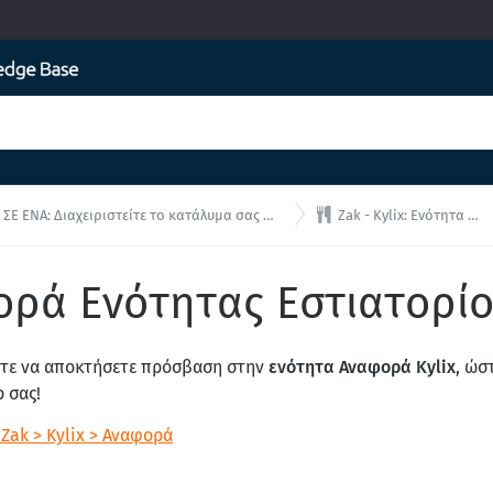

ΕΝΑ: Διαχειριστείτε το κατάλυμα σας από μία ενιαία διεπαφή!
Zak - Kylix: Ενότητα Εστιατορίου
φορά Ενότητας Εστιατορί
ίτε να αποκτήσετε πρόσβαση στην
ενότητα Αναφορά Kylix
, ώσ
 σας!
Zak > Kylix > Αναφορά