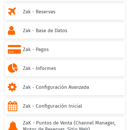

Zak - Reservas

Zak - Base de Datos

Zak - Pagos

Zak - Informes

Zak - Configuración Avanzada

Zak - Configuración Inicial
ZaK - Puntos de Venta (Channel Manager,

Motor de Reservas, Sitio Web)