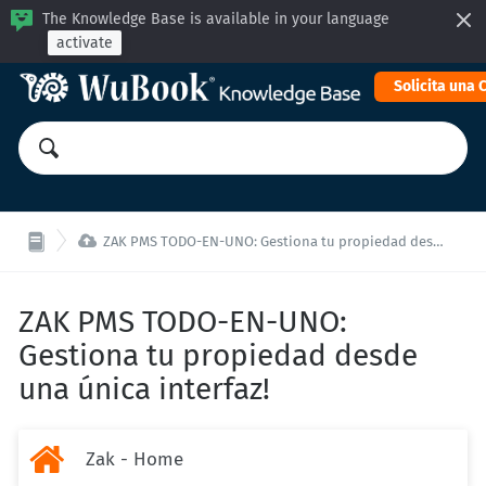
The Knowledge Base is available in your language
activate
Solicita una

ZAK PMS TODO-EN-UNO: Gestiona tu propiedad desde una única interfaz!
ZAK PMS TODO-EN-UNO:
Gestiona tu propiedad desde
una única interfaz!

Zak - Home