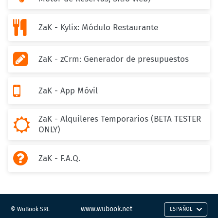

ZaK - Kylix: Módulo Restaurante

ZaK - zCrm: Generador de presupuestos

ZaK - App Móvil
ZaK - Alquileres Temporarios (BETA TESTER

ONLY)

ZaK - F.A.Q.
www.wubook.net
© WuBook SRL
ESPAÑOL