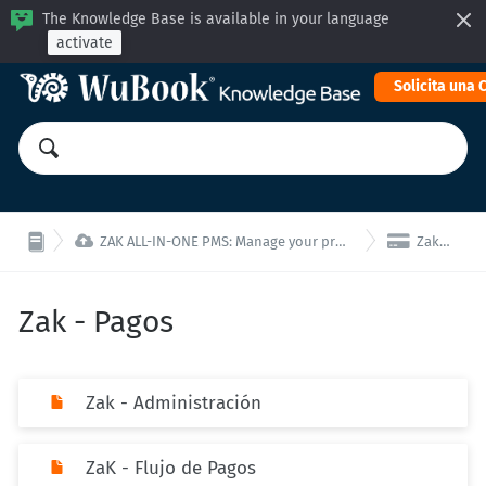
The Knowledge Base is available in your language
activate
Solicita una


ZAK ALL-IN-ONE PMS: Manage your property from a single interface!
Zak - Pagos
Zak - Pagos
Zak - Administración
ZaK - Flujo de Pagos