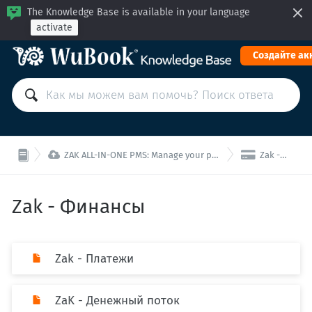
The Knowledge Base is available in your language
activate
Cоздайте ак


ZAK ALL-IN-ONE PMS: Manage your property from a single interface!
Zak - Финансы
Zak - Финансы
Zak - Платежи
ZaK - Денежный поток