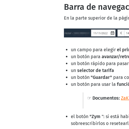
Barra de navega
En la parte superior de la pág
un campo para elegir
el pr
un botón para
avanzar/retr
un botón rápido para pasar 
un
selector de tarifa
un botón
"Guardar"
para co
un botón para usar la
funci
☞ Documentos:
ZaK
el botón
"Zym
": si está ha
sobreescribirlos o resetearl