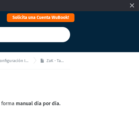
Solicita una Cuenta WuBook!
nfiguración Inicial
ZaK - Tabla
e forma
manual día por día.