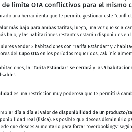
 de límite OTA conflictivos
para el mismo c
ado una herramienta que te permite gestionar este "conflict
valor más bajo para ambas tarifas
; luego, una vez que se alca
más bajo, y las habitaciones restantes estarán disponibles en la
 quieres vender 2 habitaciones con "Tarifa Estándar" y 7 habi
lores del
Cupo OTA
en los períodos requeridos, Zak inicialme
abitaciones, la
"Tarifa Estándar" se cerrará
y las
5 habitacion
lsable".
ilidad
es una restricción muy poderosa que te permitirá
camb
cambiar
día a día el valor de disponibilidad de un producto/t
nibilidad real (física). Es posible que desees disminuirlo p
uede que desees aumentarlo para forzar "overbookings" según 