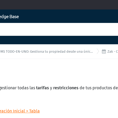

MS TODO-EN-UNO: Gestiona tu propiedad desde una única interfaz!
Zak - Co
estionar todas las
tarifas
y
restricciones
de tus productos d
ración Inicial > Tabla