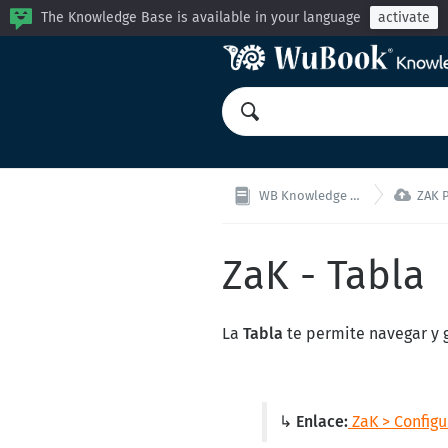
The Knowledge Base is available in your language
activate

WB Knowledge Base
ZAK P
ZaK - Tabla
La
Tabla
te permite navegar y g
↳ Enlace:
ZaK > Configu