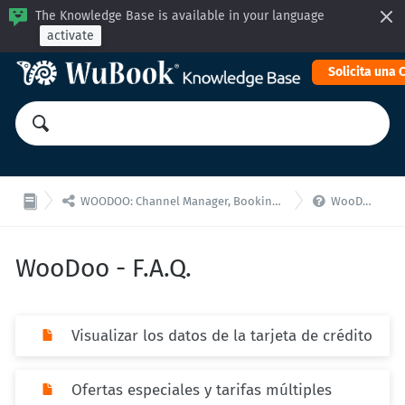
The Knowledge Base is available in your language
activate
Solicita una


WOODOO: Channel Manager, Booking Engine for API integrations
WooDoo - F.A.Q.
WooDoo - F.A.Q.
Visualizar los datos de la tarjeta de crédito
Ofertas especiales y tarifas múltiples