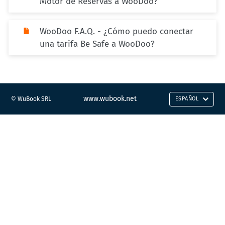
Motor de Reservas a WooDoo?
WooDoo F.A.Q. - ¿Cómo puedo conectar
una tarifa Be Safe a WooDoo?
www.wubook.net
© WuBook SRL
ESPAÑOL