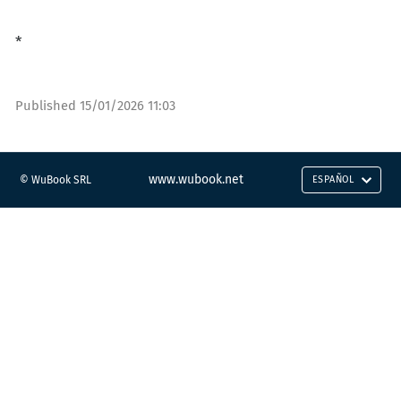
*
Published
15/01/2026 11:03
www.wubook.net
© WuBook SRL
ESPAÑOL