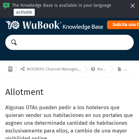
The Knowledge Base is available in your language
activate
Solicita una


WOODOO: Channel Manager, Motor Reservas para integraciones API
WooDoo - F.A.Q.
Allotme
Allotment
Algunas OTAs pueden pedir a los hoteleros que
quieran vender sus habitaciones en sus portales que
asgnen una determinada cantidad de habitaciones
exclusivamente para ellos, a cambio de una mayor
visibilidad online.