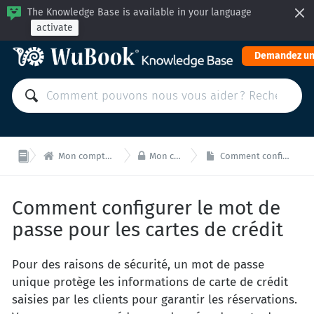
The Knowledge Base is available in your language
activate
Demandez un


Mon compte WuBook: Paiements et Administration
Mon compte WuBook - Sécurité
Comment configurer le mot de passe pour les cartes de crédit
Comment configurer le mot de
passe pour les cartes de crédit
Pour des raisons de sécurité, un mot de passe
unique protège les informations de carte de crédit
saisies par les clients pour garantir les réservations.