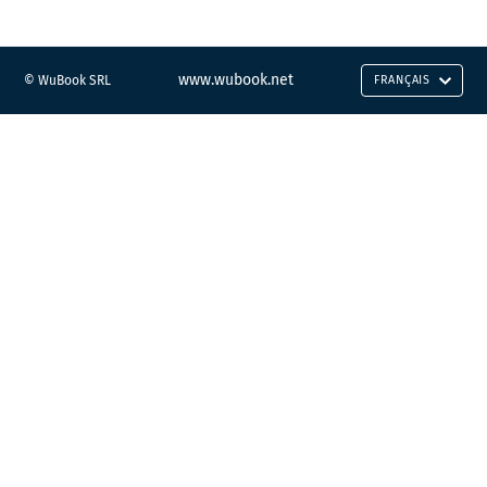
www.wubook.net
© WuBook SRL
FRANÇAIS