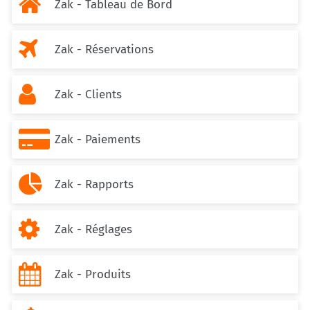

Zak - Tableau de Bord

Zak - Réservations

Zak - Clients

Zak - Paiements

Zak - Rapports

Zak - Réglages

Zak - Produits