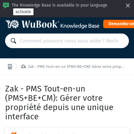
The Knowledge Base is available in your language
activate
Demandez un

Zak - PMS Tout-en-un (PMS+BE+CM): Gérer votre propriété depuis une unique interface
Zak - PMS Tout-en-un
(PMS+BE+CM): Gérer votre
propriété depuis une unique
interface