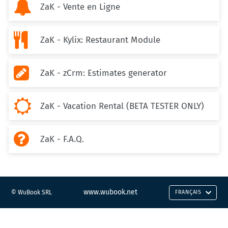

ZaK - Vente en Ligne

ZaK - Kylix: Restaurant Module

ZaK - zCrm: Estimates generator

ZaK - Vacation Rental (BETA TESTER ONLY)

ZaK - F.A.Q.
www.wubook.net
© WuBook SRL
FRANÇAIS