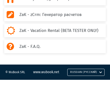

ZaK - zCrm: Генератор расчетов

ZaK - Vacation Rental (BETA TESTER ONLY)

ZaK - F.A.Q.
www.wubook.net
© WuBook SRL
RUSSIAN (РУССКИЙ)