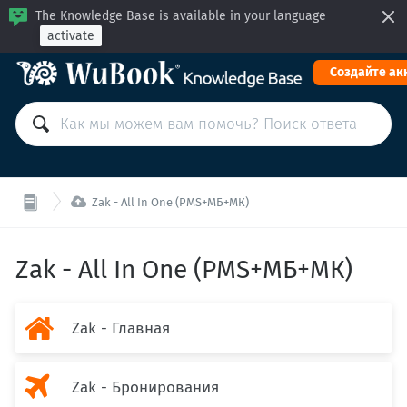
The Knowledge Base is available in your language
activate
Cоздайте ак

Zak - All In One (PMS+МБ+МК)
Zak - All In One (PMS+МБ+МК)

Zak - Главная

Zak - Бронирования