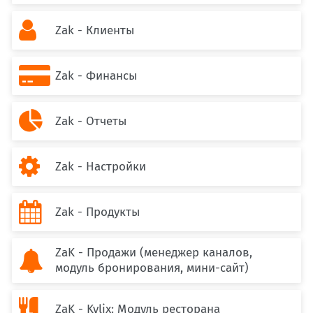

Zak - Клиенты

Zak - Финансы

Zak - Отчеты

Zak - Настройки

Zak - Продукты
ZaK - Продажи (менеджер каналов,

модуль бронирования, мини-сайт)

ZaK - Kylix: Модуль ресторана