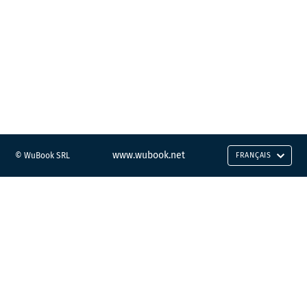
www.wubook.net
© WuBook SRL
FRANÇAIS