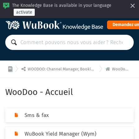
The Knowledge Base is available in your language
activate
Demandez un


WOODOO: Channel Manager, Booking Engine for API integrations
WooDoo - Accueil
WooDoo - Accueil
Sms & fax
WuBook Yield Manager (Wym)