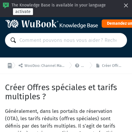
The Knowledge Base is available in your language
activate
Demandez un


WooDoo: Channel Manager, Moteur de Réservation pour Intégrations via API
WooDoo - F.A.Q.
Créer Offres spéciales et tarifs multiples ?
Créer Offres spéciales et tarifs
multiples ?
Généralement, dans les portails de réservation
(OTA), les tarifs réduits (offres spéciales) sont
définis par des tarifs multiples. Il s'agit de tarifs