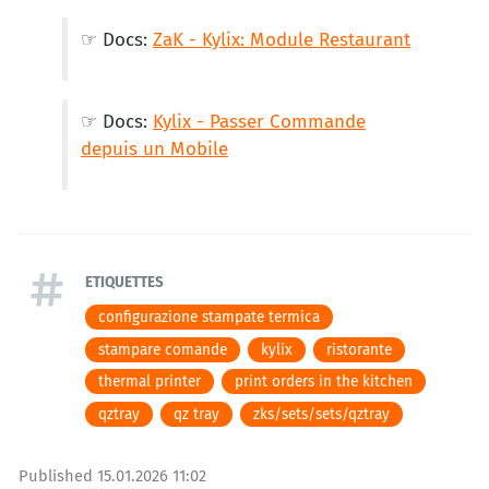
☞ Docs:
ZaK - Kylix: Module Restaurant
☞ Docs:
Kylix - Passer Commande
depuis un Mobile
ETIQUETTES
configurazione stampate termica
stampare comande
kylix
ristorante
thermal printer
print orders in the kitchen
qztray
qz tray
zks/sets/sets/qztray
Published
15.01.2026 11:02