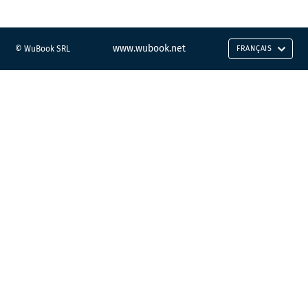
www.wubook.net
© WuBook SRL
FRANÇAIS