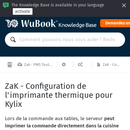
The Knowledge Base is available in your language
activate
Demandez un



Zak - PMS Tout-en-un (PMS+BE+CM): Gérer votre propriété depuis une unique interface
Zak - Réglages
ZaK - Configurations
ZaK - Configuration de l'imprimante thermique pour Kylix
ZaK - Configuration de
l'imprimante thermique pour
Kylix
Lors de la commande aux tables, le serveur
peut
imprimer la commande directement dans la cuisine