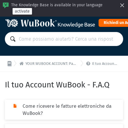
The Knowledge Base is available in your language
activate
Richiedi un 


YOUR WUBOOK ACCOUNT: Payments and administration
Il tuo Account WuBook - F.A.Q
Il tuo Account WuBook - F.A.Q
Come ricevere le fatture elettroniche da
WuBook?